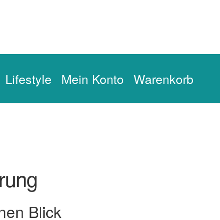
Lifestyle
Mein Konto
Warenkorb
zerklärung-alt
DO und KNOW
FLOW und GROW
Impressum
n
Vielen Dank für deinen Einkauf!
Warenkorb
Widerrufsbelehru
ärung
nen Blick