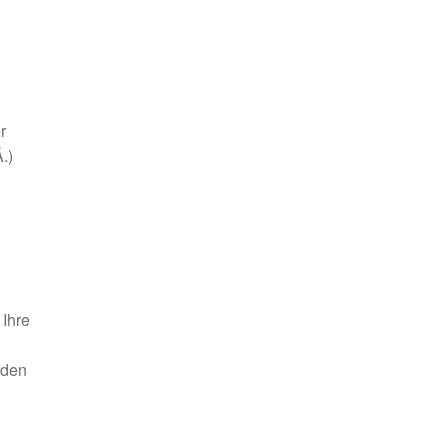
r
.)
 Ihre
rden