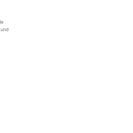
de
e und