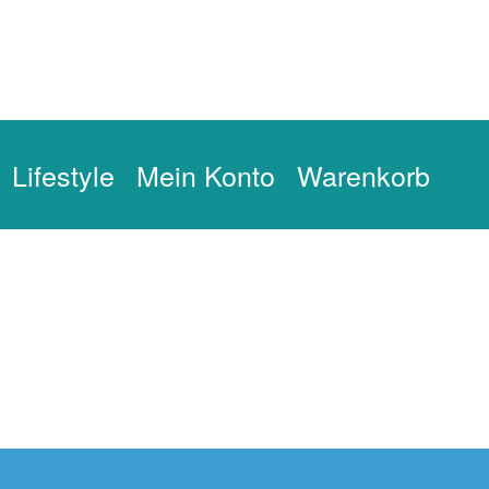
Lifestyle
Mein Konto
Warenkorb
zerklärung-alt
DO und KNOW
FLOW und GROW
Impressum
n
Vielen Dank für deinen Einkauf!
Warenkorb
Widerrufsbelehru