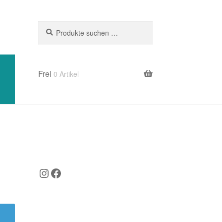
Suchen
Suchen
nach:
Frei
0 Artikel
ng
Instagram
Facebook